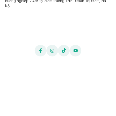
hướng nghiệp 2026 tại điểm trường THPT Đoàn Thị Điểm, Hà
Nội
CỔNG THÔNG TIN ĐIỆN TỬ HỌC
VIỆN TÀI CHÍNH
Cơ quan chủ quản: Học viện Tài chính
Địa chỉ:
Số 58, Phố Lê Văn Hiến, Phường Đông Ngạc,
Thành phố Hà Nội
Điện thoại:
0243.8389326
E-mail:
hocvientaichinh@hvtc.edu.vn
| Website:
hvtc.edu.vn