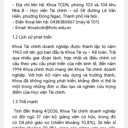
- Địa chỉ liên hệ: Khoa TCDN, phòng 103 và 104 khu
Nhà B - Học viện Tài chính – số 58 đường Lê Văn
Hiến, phường Đông Ngạc, Thành phố Hà Nội .
- Điện thoại liên hệ: 0438386867 (máy lẻ 101)
- Email:
khoatcdn@hvtc.edu.vn
1.2 Lịch sử phát triển
Khoa Tài chính doanh nghiệp được thành lập từ năm
1963 với tên gọi ban đầu là Khoa Tài vụ – Kế toán. Trải
qua nhiều giai đoạn tách, hợp nhất và điều chỉnh cơ
cấu theo yêu cầu phát triển của nền kinh tế, đến năm
1994 Khoa chính thức mang tên Khoa Tài chính doanh
nghiệp. Với hơn 60 năm xây dựng và trưởng thành,
Khoa đã không ngừng phát triển, khẳng định vị thế là
một trong những đơn vị đào tạo và nghiên cứu trọng
điểm của Học viện Tài chính.
1.3 Thế mạnh
Tính đến tháng 4/2026, Khoa Tài chính doanh nghiệp
có đội ngũ
37 cán bộ giảng viên cơ hữu
, trong đó
có
04 phó giáo sư (chiếm khoảng 10,8%)
,
26 tiến sĩ