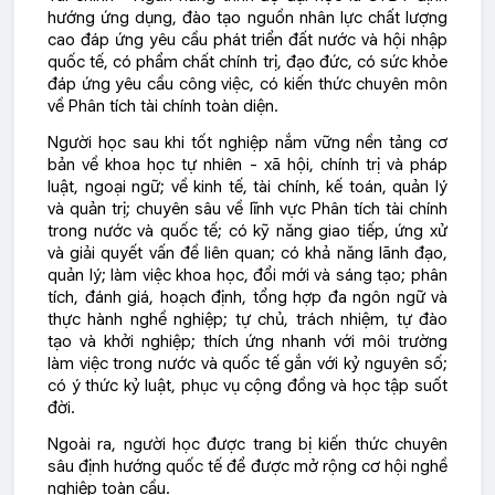
hướng ứng dụng, đào tạo nguồn nhân lực chất lượng
cao đáp ứng yêu cầu phát triển đất nước và hội nhập
quốc tế, có phẩm chất chính trị, đạo đức, có sức khỏe
đáp ứng yêu cầu công việc, có kiến thức chuyên môn
về Phân tích tài chính toàn diện.
Người học sau khi tốt nghiệp nắm vững nền tảng cơ
bản về khoa học tự nhiên - xã hội, chính trị và pháp
luật, ngoại ngữ; về kinh tế, tài chính, kế toán, quản lý
và quản trị; chuyên sâu về lĩnh vực Phân tích tài chính
trong nước và quốc tế; có kỹ năng giao tiếp, ứng xử
và giải quyết vấn đề liên quan; có khả năng lãnh đạo,
quản lý; làm việc khoa học, đổi mới và sáng tạo; phân
tích, đánh giá, hoạch định, tổng hợp đa ngôn ngữ và
thực hành nghề nghiệp; tự chủ, trách nhiệm, tự đào
tạo và khởi nghiệp; thích ứng nhanh với môi trường
làm việc trong nước và quốc tế gắn với kỷ nguyên số;
có ý thức kỷ luật, phục vụ cộng đồng và học tập suốt
đời.
Ngoài ra, người học được trang bị kiến thức chuyên
sâu định hướng quốc tế để được mở rộng cơ hội nghề
nghiệp toàn cầu.