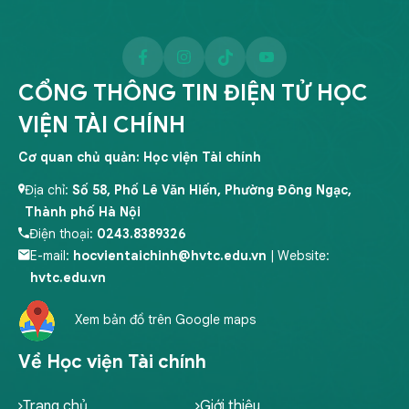
CỔNG THÔNG TIN ĐIỆN TỬ HỌC
VIỆN TÀI CHÍNH
Cơ quan chủ quản: Học viện Tài chính
Địa chỉ:
Số 58, Phố Lê Văn Hiến, Phường Đông Ngạc,
Thành phố Hà Nội
Điện thoại:
0243.8389326
E-mail:
hocvientaichinh@hvtc.edu.vn
| Website:
hvtc.edu.vn
Xem bản đồ trên Google maps
Về Học viện Tài chính
Trang chủ
Giới thiệu