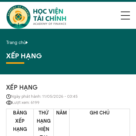
Trang chủ
XẾP HẠNG
XẾP HẠNG
Ngày phát hành: 11/05/2026 - 03:45
Lượt xem: 6199
BẢNG
THỨ
NĂM
GHI CHÚ
XẾP
HẠNG
HẠNG
HIỆN