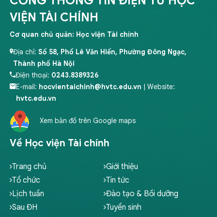
CỔNG THÔNG TIN ĐIỆN TỬ HỌC
VIỆN TÀI CHÍNH
Cơ quan chủ quản: Học viện Tài chính
Địa chỉ:
Số 58, Phố Lê Văn Hiến, Phường Đông Ngạc,
Thành phố Hà Nội
Điện thoại:
0243.8389326
E-mail:
hocvientaichinh@hvtc.edu.vn
| Website:
hvtc.edu.vn
Xem bản đồ trên Google maps
Về Học viện Tài chính
Trang chủ
Giới thiệu
Tổ chức
Tin tức
Lịch tuần
Đào tạo & Bồi dưỡng
Sau ĐH
Tuyển sinh