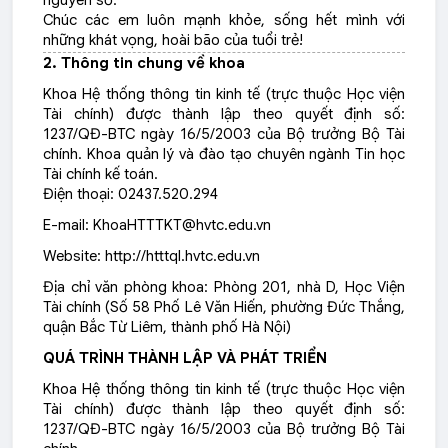
nguyên số.
Chúc các em luôn mạnh khỏe, sống hết mình với
những khát vọng, hoài bão của tuổi trẻ!
2. Thông tin chung về khoa
Khoa Hệ thống thông tin kinh tế (trực thuộc Học viện
Tài chính) được thành lập theo quyết định số:
1237/QĐ-BTC ngày 16/5/2003 của Bộ trưởng Bộ Tài
chính. Khoa quản lý và đào tạo chuyên ngành Tin học
Tài chính kế toán.
Điện thoại: 02437.520.294
E-mail:
KhoaHTTTKT@hvtc.edu.vn
Website: http://htttql.hvtc.edu.vn
Địa chỉ văn phòng khoa: Phòng 201, nhà D, Học Viện
Tài chính (Số 58 Phố Lê Văn Hiến, phường Đức Thắng,
quận Bắc Từ Liêm, thành phố Hà Nội)
QUÁ TRÌNH THÀNH LẬP VÀ PHÁT TRIỂN
Khoa Hệ thống thông tin kinh tế (trực thuộc Học viện
Tài chính) được thành lập theo quyết định số:
1237/QĐ-BTC ngày 16/5/2003 của Bộ trưởng Bộ Tài