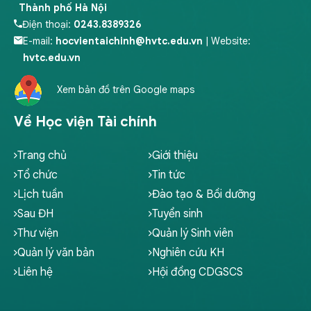
Thành phố Hà Nội
Điện thoại:
0243.8389326
E-mail:
hocvientaichinh@hvtc.edu.vn
| Website:
hvtc.edu.vn
Xem bản đồ trên Google maps
Về Học viện Tài chính
Trang chủ
Giới thiệu
Tổ chức
Tin tức
Lịch tuần
Đào tạo & Bồi dưỡng
Sau ĐH
Tuyển sinh
Thư viện
Quản lý Sinh viên
Quản lý văn bản
Nghiên cứu KH
Liên hệ
Hội đồng CDGSCS