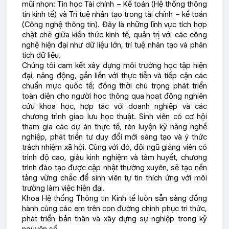
mũi nhọn: Tin học Tài chính – Kế toán (Hệ thống thông
tin kinh tế) và Trí tuệ nhân tạo trong tài chính – kế toán
(Công nghệ thông tin). Đây là những lĩnh vực tích hợp
chặt chẽ giữa kiến thức kinh tế, quản trị với các công
nghệ hiện đại như dữ liệu lớn, trí tuệ nhân tạo và phân
tích dữ liệu.
Chúng tôi cam kết xây dựng môi trường học tập hiện
đại, năng động, gắn liền với thực tiễn và tiếp cận các
chuẩn mực quốc tế; đồng thời chú trọng phát triển
toàn diện cho người học thông qua hoạt động nghiên
cứu khoa học, hợp tác với doanh nghiệp và các
chương trình giao lưu học thuật. Sinh viên có cơ hội
tham gia các dự án thực tế, rèn luyện kỹ năng nghề
nghiệp, phát triển tư duy đổi mới sáng tạo và ý thức
trách nhiệm xã hội. Cùng với đó, đội ngũ giảng viên có
trình độ cao, giàu kinh nghiệm và tâm huyết, chương
trình đào tạo được cập nhật thường xuyên, sẽ tạo nền
tảng vững chắc để sinh viên tự tin thích ứng với môi
trường làm việc hiện đại.
Khoa Hệ thống Thông tin Kinh tế luôn sẵn sàng đồng
hành cùng các em trên con đường chinh phục tri thức,
phát triển bản thân và xây dựng sự nghiệp trong kỷ