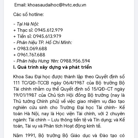
Email:
khoasaudaihoc@hvtc.edu.vn
Các số hotline:
- Tại Hà Nội:
+ Thạc sĩ: 0945.612.979
+ Tiến sĩ: 0945.613.979
- Phân hiệu TP. Hồ Chí Minh:
+ 0983.069.688
+ 0961.767.688
- Phân hiệu Hưng Yên:
0988.956.594
I. Quá trình xây dựng và phát triển
Khoa Sau Đại học được thành lập theo Quyết định số
111 TC/QĐ-TCCB ngày 06/4/1987 của Bộ trưởng Bộ
Tài chính nhằm cụ thể Quyết định số 15/QĐ-CT ngày
19/01/1987 của Chủ tịch Hội đồng Bộ trưởng (nay là
Thủ tướng Chính phủ) về việc giao nhiệm vụ đào tạo
nghiên cứu sinh cho Trường Đại học Tài chính- Kế
toán Hà Nội, nay là Học viện Tài chính, với 2 chuyên
ngành: Tài chính – Lưu thông tiền tệ và Tín dụng; và Kế
toán, Tài vụ và Phân tích Hoạt động kinh tế.
Năm 1991, Bộ trưởng Bộ Giáo dục và Đào tạo có