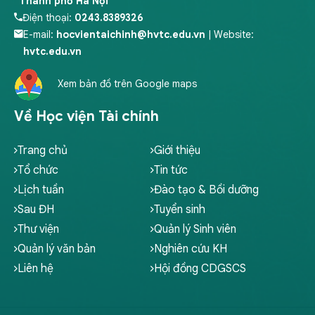
Thành phố Hà Nội
Điện thoại:
0243.8389326
E-mail:
hocvientaichinh@hvtc.edu.vn
| Website:
hvtc.edu.vn
Xem bản đồ trên Google maps
Về Học viện Tài chính
Trang chủ
Giới thiệu
Tổ chức
Tin tức
Lịch tuần
Đào tạo & Bồi dưỡng
Sau ĐH
Tuyển sinh
Thư viện
Quản lý Sinh viên
Quản lý văn bản
Nghiên cứu KH
Liên hệ
Hội đồng CDGSCS