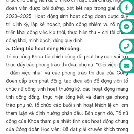
thức cho đảng viên dự bị theo chỉ đạo của Chi ủy, một số
đoàn viên được bồi dưỡng, xét kết nạp trong giai đoạn
2023–2025. Hoạt động sinh hoạt công đoàn được duy
trì định kỳ, lập kế hoạch, phân công nhiệm vụ rõ ràng,
triển khai công việc kịp thời, thực hiện thu – chi tài chính
công khai, minh bạch, đúng quy định.
5. Công tác hoạt động Nữ công:
Tổ nữ công Khoa Tài chính công đã phát huy cao vai trò
thúc đẩy các phong trào thi đua: phụ nữ “Giỏi việc nước
- đảm việc nhà” và các phong trào thi đua của Công
đoàn cấp trên phát động, tạo điều kiện để động viên tổ
chức nữ công sinh hoạt thường kỳ, các hoạt động mang
tính cộng đồng, thực hiện tổng kết và đánh giá phong
trào phụ nữ, tổ chức các buổi sinh hoạt khích lệ chị em
tham luận và định hướng phấn đấu. Bên cạnh đó, Tổ nữ
công của Khoa tham gia nhiệt tình các hoạt động chung
của Công đoàn Học viện: Đã đạt giải khuyến khích trong