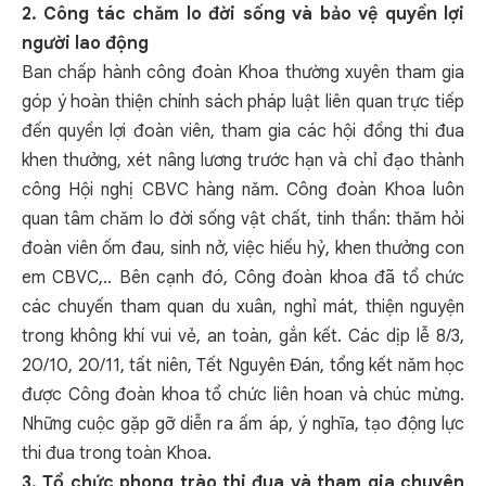
2. Công tác chăm lo đời sống và bảo vệ quyền lợi
người lao động
Ban chấp hành công đoàn Khoa thường xuyên tham gia
góp ý hoàn thiện chính sách pháp luật liên quan trực tiếp
đến quyền lợi đoàn viên, tham gia các hội đồng thi đua
khen thưởng, xét nâng lương trước hạn và chỉ đạo thành
công Hội nghị CBVC hàng năm. Công đoàn Khoa luôn
quan tâm chăm lo đời sống vật chất, tinh thần: thăm hỏi
đoàn viên ốm đau, sinh nở, việc hiếu hỷ, khen thưởng con
em CBVC,.. Bên cạnh đó, Công đoàn khoa đã tổ chức
các chuyến tham quan du xuân, nghỉ mát, thiện nguyện
trong không khí vui vẻ, an toàn, gắn kết. Các dịp lễ 8/3,
20/10, 20/11, tất niên, Tết Nguyên Đán, tổng kết năm học
được Công đoàn khoa tổ chức liên hoan và chúc mừng.
Những cuộc gặp gỡ diễn ra ấm áp, ý nghĩa, tạo động lực
thi đua trong toàn Khoa.
3. Tổ chức phong trào thi đua và tham gia
chuyên