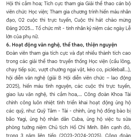
Hội thi cắm hoa; Tích cực tham gia Giải thể thao cán bộ
viên chức Học viện; Tham gia chương trình hiến máu nhân
đạo, 02 cuộc thi trực tuyến, Cuộc thi hát chào mừng
Đảng 2025… Tổ chức mít - tinh nhân kỷ niệm các ngày Lễ
lớn của phụ nữ.
6. Hoạt động văn nghệ, thể thao
, thiện nguyện
Đoàn viên tham gia tích cực và đạt nhiều thành tích cao
trong các giải thể thao truyền thống Học viện (cầu lông,
chạy tiếp sức, vượt chướng ngại vật, kéo co, pickleball…),
hội diễn văn nghệ (giải B Hội diễn viên chức – lao động
2025), hiến máu tình nguyện, các cuộc thi trực tuyến,
giao lưu văn nghệ, thi cắm hoa,… Công đoàn Khoa Tài
chính công luôn nhiệt tình triển khai hoạt động ủng hộ
các quỹ, như: Quỹ Tâm - Tài - chính, ủng hộ đồng bào bị
bão Yagi, ủng hộ nhân dân Cuba, ủng hộ việc tu sửa
phòng tưởng niệm Chủ tịch Hồ Chí Minh. Bên cạnh đó,
trong 3 năm liên tiếp (2023-2024-2025), Công đoàn