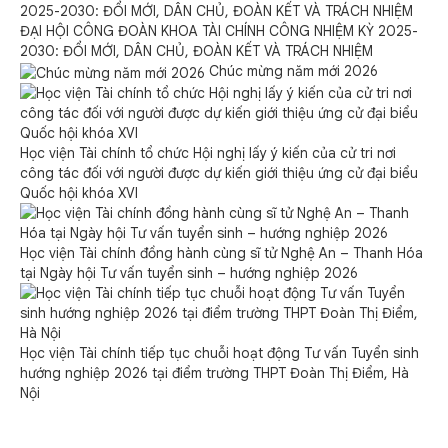
Tài chính công đã bầu ra ban chấp hành Công đoàn Khoa
nhiệm kỳ 2025-2030 gồm 3 đồng chí:
Đồng chí Vũ Quốc Dũng – Chủ tịch
Đồng chí Ngô Thị Thùy Quyên – Phó chủ tịch
Đồng chí Đặng Thị Ngọc Nhung – UV BCH
Đại hội bầu ra 06 đại biểu chính thức đi dự Đại hội đại
biểu Công đoàn Học viện Tài chính khóa VIII, nhiệm kỳ
2025-2030.
Đại biểu giơ tay biểu quyết về một số nội dung của Đại
hội
Với tinh thần làm việc nghiêm túc, khách quan và đoàn
kết, Đại hội Công đoàn Khoa Tài chính công đã diễn ra
thành công tốt đẹp, mở ra một nhiệm kỳ mới với nhiều kỳ
vọng và động lực đổi mới. Đại hội chúc mừng Ban chấp
hành Công đoàn Khoa nhiệm kỳ mới và hy vọng Công
đoàn Khoa Tài chính công ngày càng phát triển, vững