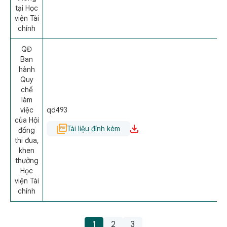
tại Học
viện Tài
chính
QĐ
Ban
hành
Quy
chế
làm
việc
qd493
của Hội
Tài liệu đính kèm
đồng
thi đua,
khen
thưởng
Học
viện Tài
chính
1
2
3