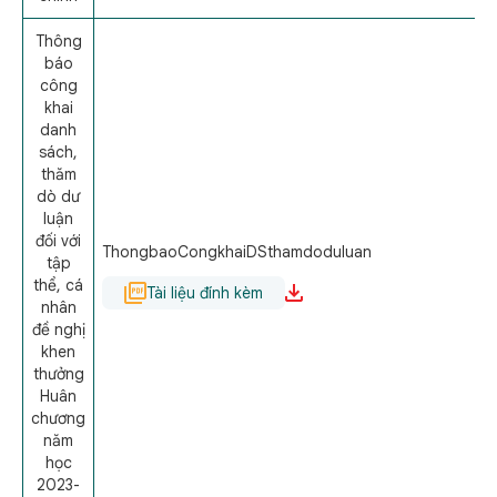
Thông
báo
công
khai
danh
sách,
thăm
dò dư
luận
đối với
ThongbaoCongkhaiDSthamdoduluan
tập
thể, cá
Tài liệu đính kèm
nhân
đề nghị
khen
thưởng
Huân
chương
năm
học
2023-