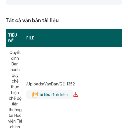
Tất cả văn bản tài liệu
TIÊU
FILE
ĐỀ
Quyết
định
Ban
hành
quy
chế
/Uploads/VanBan/QĐ 1352
thực
hiện
Tài liệu đính kèm
chế độ
tiền
thưởng
tại Học
viện Tài
chính