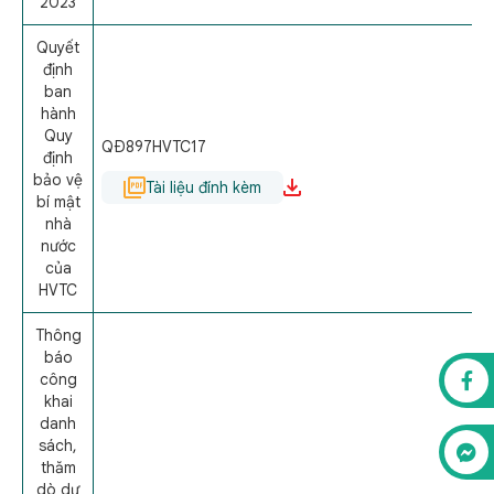
2023
Quyết
định
ban
hành
Quy
QÐ897HVTC17
định
bảo vệ
Tài liệu đính kèm
bí mật
nhà
nước
của
HVTC
Thông
báo
công
khai
danh
sách,
thăm
dò dư