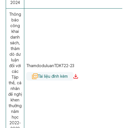
2024
Thông
báo
công
khai
danh
sách,
thăm
dò dư
luận
đối với
ThamdoduluanTDKT22-23
các
Tài liệu đính kèm
Tập
thể, cá
nhân
đề nghị
khen
thưởng
năm
học
2022-