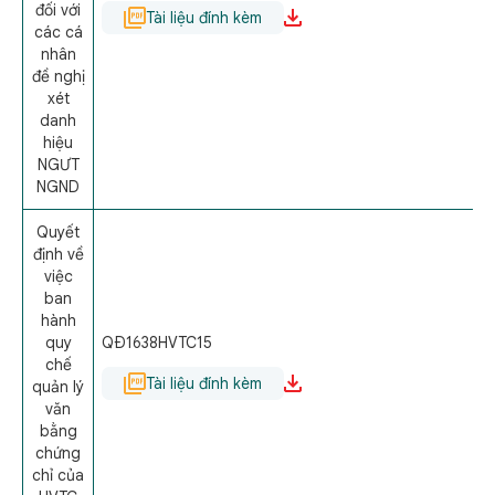
đối với
Tài liệu đính kèm
các cá
nhân
đề nghị
xét
danh
hiệu
NGƯT
NGND
Quyết
định về
việc
ban
hành
quy
QÐ1638HVTC15
chế
Tài liệu đính kèm
quản lý
văn
bằng
chứng
chỉ của