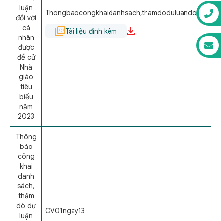
luận
Thongbaocongkhaidanhsach,thamdoduluandoivoican
đối với
cá
Tài liệu đính kèm
nhân
được
đề cử
Nhà
giáo
tiêu
biểu
năm
2023
Thông
báo
công
khai
danh
sách,
thăm
dò dư
CV01ngay13
luận