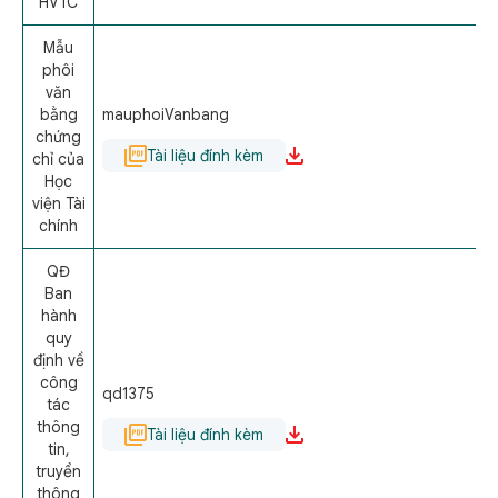
HVTC
Mẫu
phôi
văn
bằng
mauphoiVanbang
chứng
Tài liệu đính kèm
chỉ của
Học
viện Tài
chính
QĐ
Ban
hành
quy
định về
công
qd1375
tác
thông
Tài liệu đính kèm
tin,
truyển
thông