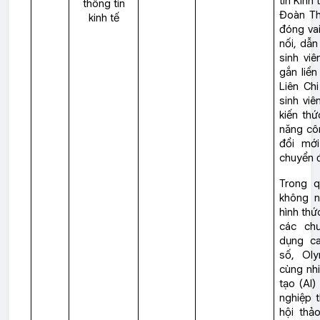
tin Kinh
thông tin
Đoàn Tha
kinh tế
đóng vai
nối, dẫn
sinh vi
gắn liền
Liên Ch
sinh viê
kiến th
năng cô
đổi mới
chuyển đ
Trong q
không n
hình thứ
các ch
dụng ca
số, Ol
cùng nhi
tạo (AI
nghiệp t
hội thả