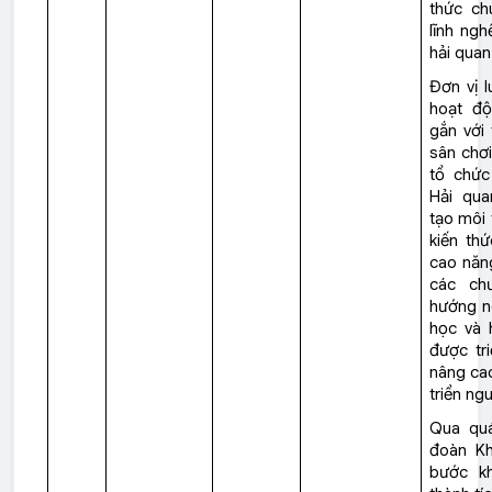
thức ch
lĩnh ngh
hải quan 
Đơn vị 
hoạt độ
gắn với 
sân chơi
tổ chức 
Hải qua
tạo môi 
kiến thứ
cao năng
các ch
hướng n
học và 
được tr
nâng cao
triển ng
Qua quá
đoàn Kh
bước kh