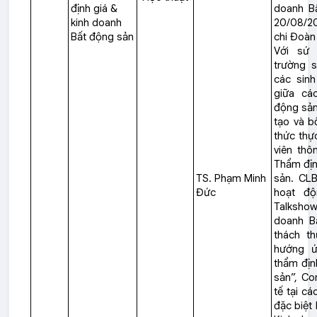
định giá &
doanh B
kinh doanh
20/08/20
Bất động sản
chi Đoàn
Với sứ
trường 
các sinh
giữa cá
động sản.
tạo và b
thức thự
viên thô
Thẩm địn
TS. Phạm Minh
sản. CLB
Đức
hoạt độ
Talksho
doanh B
thách th
hướng ứ
thẩm địn
sản”, Co
tế tại c
đặc biệt 