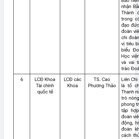
Bảo hiểm
nhận Bằ
Thành đ
trong cô
đạo đức
đoàn viê
chi đoà
vị tiêu 
biểu Đ
Học viện
và vai 
trào Đoà
6
LCĐ Khoa
LCĐ các
TS. Cao
Liên Chi
Tài chính
Khoa
Phương Thảo
là tổ c
quốc tế
Thanh ni
trò nòng
phong tr
tập hợp
đoàn viê
động, hộ
đoàn k
cách thứ