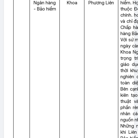
Ngân hàng
Khoa
Phương Liên
hiểm. Họ
- Bảo hiểm
thuộc Đ
chính. h
và chỉ đ
Chấp hà
hàng Bả
Với sứ 
ngày cà
Khoa Ng
trọng t
giáo dụ
thời khu
nghiên 
toàn diệ
Bên cạnh
kiên tạ
thuật v
phần rè
nhân cá
nguồn nh
Những n
khi Liê