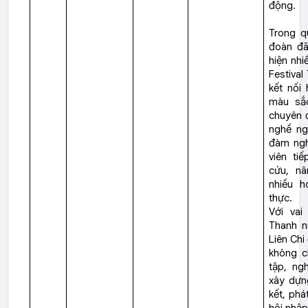
động.
Trong qu
đoàn đã
hiện nhi
Festival
kết nối
màu sắc
chuyên đ
nghề ng
đàm ngh
viên ti
cứu, nâ
nhiều h
thực.
Với vai
Thanh ni
Liên Chi
không c
tập, ng
xây dựn
kết, phá