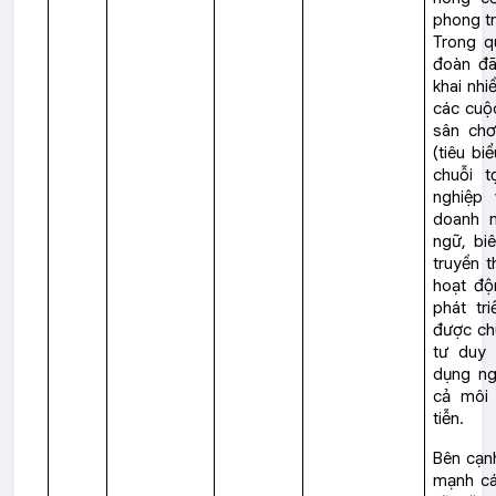
phong tr
Trong qu
đoàn đã
khai nhi
các cuộc
sân chơ
(tiêu bi
chuỗi 
nghiệp
doanh n
ngữ, biê
truyền t
hoạt độ
phát tr
được ch
tư duy 
dụng ng
cả môi 
tiễn.
Bên cạn
mạnh cá