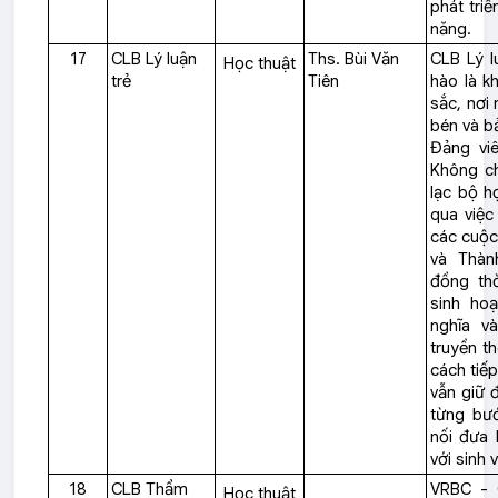
phát triể
năng.
17
CLB Lý luận
Ths. Bùi Văn
CLB Lý l
Học thuật
trẻ
Tiên
hào là k
sắc, nơi 
bén và bả
Đảng viê
Không ch
lạc bộ h
qua việc 
các cuộc
và Thàn
đồng th
sinh hoạ
nghĩa v
truyền th
cách tiế
vẫn giữ 
từng bướ
nối đưa 
với sinh 
18
CLB Thẩm
VRBC - 
Học thuật