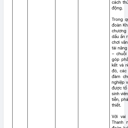
cách thứ
động.
Trong qu
đoàn Kho
chương 
dấu ấn r
chơi văn
tài năng
– chuỗi
góp phầ
kết và r
đó, các 
đàm ch
nghiệp 
được tổ 
sinh viê
tiễn, ph
thiết.
Với vai
Thanh n