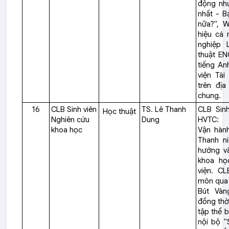
động như
nhất - B
nữa?", 
hiệu cá 
nghiệp L
thuật E
tiếng An
viện Tài
trên đị
chung.
16
CLB Sinh viên
TS. Lê Thanh
CLB Sin
Học thuật
Nghiên cứu
Dung
HVTC:
khoa học
Vận hàn
Thanh ni
hướng và
khoa họ
viện. CL
môn qua 
Bút Vàn
đồng thờ
tập thể 
nội bộ "