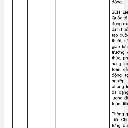
động.
BCH Li
Quốc tế 
động ma
định hư
tạo quốc
thuật, s
giao lư
trường 
thức, ph
năng lự
toàn cầ
động t
nghiệp
phong tr
đa dạng
lượng đà
toàn diệ
Thông q
Liên Ch
từng bư