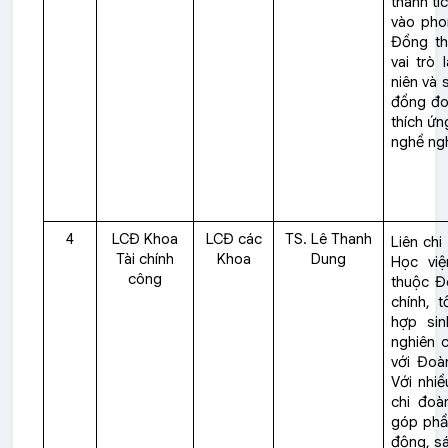
thành tí
vào pho
Đồng thờ
vai trò
niên và 
đồng đo
thích ứn
nghề ngh
4
LCĐ Khoa
LCĐ các
TS. Lê Thanh
Liên chi
Tài chính
Khoa
Dung
Học việ
công
thuộc Đ
chính, 
hợp sin
nghiên c
với Đoà
Với nhiề
chi đoà
góp phầ
động, sá