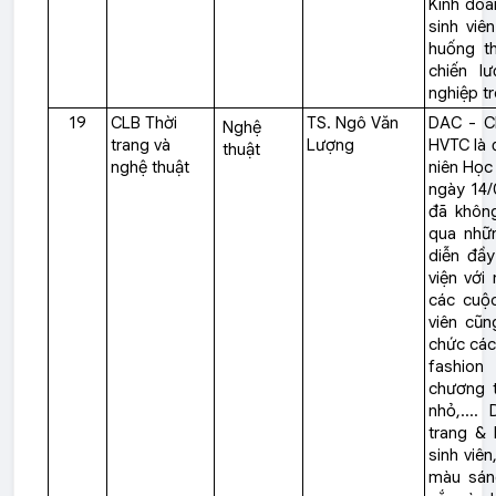
Kinh doa
sinh viê
huống th
chiến l
nghiệp tr
19
CLB Thời
TS. Ngô Văn
DAC - CL
Nghệ
trang và
Lượng
HVTC là 
thuật
nghệ thuật
niên Học 
ngày 14/
đã không
qua nhữn
diễn đầy
viện với 
các cuộc
viên cũn
chức các
fashion
chương t
nhỏ,...
trang & 
sinh viê
màu sáng