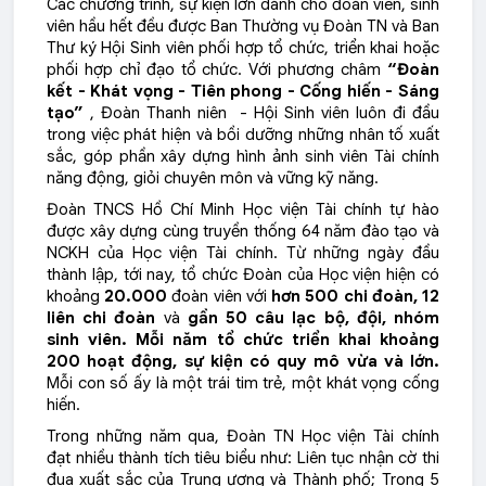
Các chương trình, sự kiện lớn dành cho đoàn viên, sinh
viên hầu hết đều được Ban Thường vụ Đoàn TN và Ban
Thư ký Hội Sinh viên phối hợp tổ chức, triển khai hoặc
phối hợp chỉ đạo tổ chức.
Với phương châm
“Đoàn
kết - Khát vọng - Tiên phong - Cống hiến - Sáng
tạo”
,
Đoàn Thanh niên - Hội Sinh viên luôn đi đầu
trong việc phát hiện và bồi dưỡng những nhân tố xuất
sắc, góp phần xây dựng hình ảnh sinh viên Tài chính
năng động, giỏi chuyên môn và vững kỹ năng.
Đoàn TNCS Hồ Chí Minh Học viện Tài chính tự hào
được xây dựng cùng truyền thống 64 năm đào tạo và
NCKH của Học viện Tài chính. Từ những ngày đầu
thành lập, tới nay, tổ chức Đoàn của Học viện hiện có
khoảng
20.000
đoàn viên với
hơn 500 chi đoàn, 12
liên chi đoàn
và
gần 50 câu lạc bộ, đội, nhóm
sinh viên. Mỗi năm tổ chức triển khai khoảng
200 hoạt động, sự kiện có quy mô vừa và lớn.
Mỗi con số ấy là một trái tim trẻ, một khát vọng cống
hiến.
Trong những năm qua, Đoàn TN Học viện Tài chính
đạt nhiều thành tích tiêu biểu như: Liên tục nhận cờ thi
đua xuất sắc của Trung ương và Thành phố; Trong 5