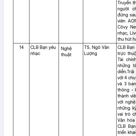
Truyền t
người c
đứng sau
viên AO
Côvy Ne
nhạc, Liv
thu hút h
14
CLB Bạn yêu
TS. Ngô Văn
CLB Bạn 
Nghệ
nhạc
Lượng
trực thu
thuật
Tài chín
những t
diễn.Trả
với 4 ch
và 3 ban
thông - 
thành vi
với nghệ
những k
vai trò 
Văn hóa 
CLB Bạn
triển kha