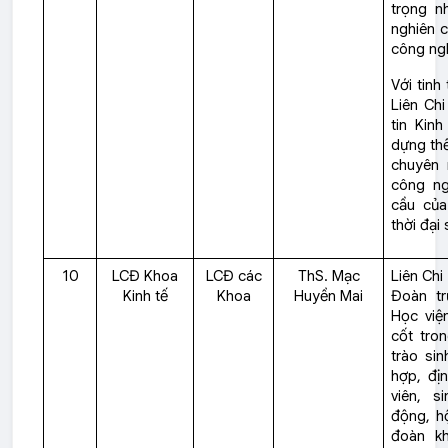
trọng n
nghiên c
công ngh
Với tinh
Liên Ch
tin Kin
dựng thế
chuyên
công ng
cầu của
thời đại 
10
LCĐ Khoa
LCĐ các
ThS. Mạc
Liên Chi
Kinh tế
Khoa
Huyền Mai
Đoàn tr
Học viện
cốt tro
trào sin
hợp, đị
viên, s
động, hộ
đoàn k