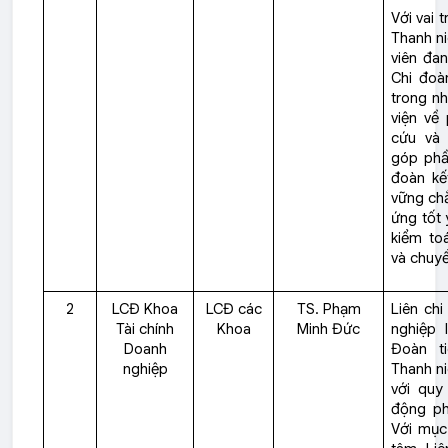
Với vai 
Thanh ni
viên đan
Chi đoà
trong nh
viện về
cứu và 
góp phầ
đoàn kế
vững chắ
ứng tốt 
kiểm toá
và chuyể
2
LCĐ Khoa
LCĐ các
TS. Phạm
Liên ch
Tài chính
Khoa
Minh Đức
nghiệp 
Doanh
Đoàn t
nghiệp
Thanh ni
với quy
động ph
Với mục 