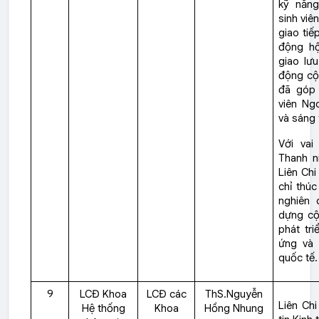
kỹ năn
sinh viê
giao tiế
động hộ
giao lưu
động cộ
đã góp 
viên Ng
và sáng 
Với vai
Thanh ni
Liên Ch
chỉ thú
nghiên
dựng cộ
phát tri
ứng và 
quốc tế.
9
LCĐ Khoa
LCĐ các
ThS.Nguyễn
Liên Ch
Hệ thống
Khoa
Hồng Nhung