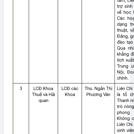
tâm, Liê
trợ sinh
về học 
Các hoạ
dạng tr
thuật, v
Đảng, g
đào tạo
Qua nhi
khẳng đ
tích xuấ
Trung 
Nội, Đo
chính.
3
LCĐ Khoa
LCĐ các
Ths. Ngần Thị
Liên Chi
Thuế và Hải
Khoa
Phương Vân
là tổ c
quan
Thanh ni
trò nòng
phong 
Không ch
Liên Chi
sinh viê