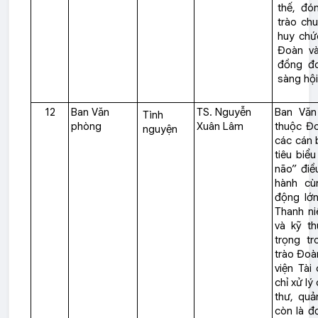
thế, đó
trào chu
huy chứ
Đoàn và
đồng đo
sàng hội
12
Ban Văn
TS. Nguyễn
Ban Văn
Tình
phòng
Xuân Lâm
thuộc Đo
nguyện
các cán 
tiêu biểu
não” điề
hành cù
động lớ
Thanh niê
và kỹ th
trọng tr
trào Đoà
viện Tài
chỉ xử lý
thư, qu
còn là đơ