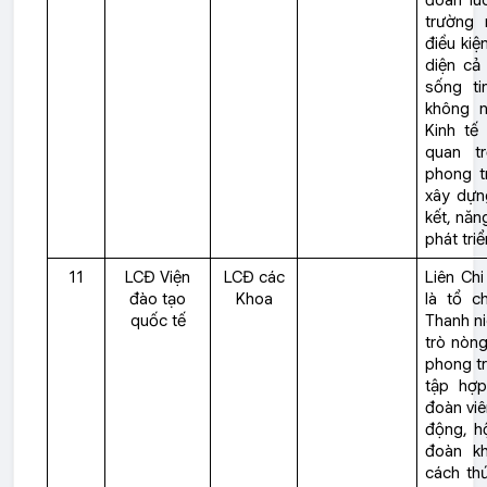
đoàn lu
trường 
điều kiệ
diện cả
sống ti
không n
Kinh tế 
quan t
phong t
xây dựn
kết, năn
phát triể
11
LCĐ Viện
LCĐ các
Liên Ch
đào tạo
Khoa
là tổ c
quốc tế
Thanh ni
trò nòng
phong tr
tập hợp
đoàn viê
động, hộ
đoàn k
cách thứ