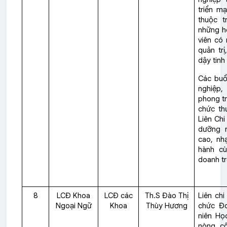
triển m
thuộc 
những h
viên có 
quản trị
dậy tinh
Các buổ
nghiệp
phong tr
chức th
Liên Chi
dưỡng n
cao, nh
hành cù
doanh tr
8
LCĐ Khoa
LCĐ các
Th.S Đào Thị
Liên ch
Ngoại Ngữ
Khoa
Thùy Hương
chức Đo
niên Học
nòng cố