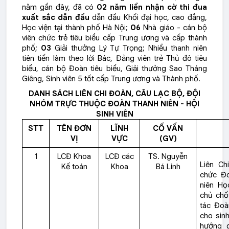
năm gần đây, đã có
02 năm liền nhận cờ thi đua
xuất sắc dẫn đầu
dẫn đầu Khối đại học, cao đẳng,
Học viện tại thành phố Hà Nội;
06
Nhà giáo - cán bộ
viên chức trẻ tiêu biểu cấp Trung ương và cấp thành
phố;
03
Giải thưởng Lý Tự Trọng; Nhiều thanh niên
tiên tiến làm theo lời Bác, Đảng viên trẻ Thủ đô tiêu
biểu, cán bộ Đoàn tiêu biểu, Giải thưởng Sao Tháng
Giêng, Sinh viên 5 tốt cấp Trung ương và Thành phố.
DANH SÁCH LIÊN CHI ĐOÀN, CÂU LẠC BỘ, ĐỘI
NHÓM TRỰC THUỘC ĐOÀN THANH NIÊN - HỘI
SINH VIÊN
STT
TÊN ĐƠN
LĨNH
CỐ VẤN
VỊ
VỰC
(GV)
1
LCĐ Khoa
LCĐ các
TS. Nguyễn
Liên Ch
Kế toán
Khoa
Bá Linh
chức Đo
niên Học
chủ chốt
tác Đoà
cho sinh
hướng g