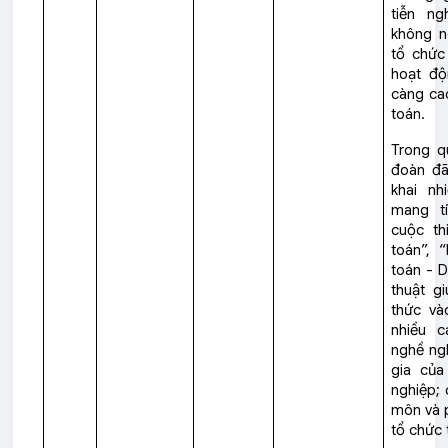
tiễn ng
không n
tổ chức
hoạt độ
càng cao
toán.
Trong qu
đoàn đã
khai nh
mang t
cuộc th
toán”, 
toán - 
thuật g
thức và
nhiều 
nghề ng
gia của
nghiệp;
môn và 
tổ chức