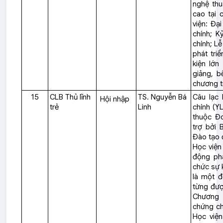
nghệ thu
cao tại 
viện: Đạ
chính; K
chính; L
phát tri
kiện lớn
giảng, b
chương tr
15
CLB Thủ lĩnh
TS. Nguyễn Bá
Câu lạc 
Hội nhập
trẻ
Linh
chính (Y
thuộc Đ
trợ bởi 
Đào tạo 
Học viện 
động ph
chức sự 
là một đ
từng đượ
Chương 
chứng ch
Học viện