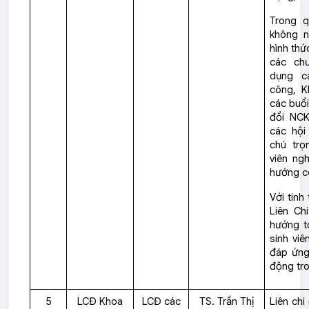
Trong q
không n
hình thứ
các ch
dụng ca
công, K
các buổi
đổi NCK
các hội
chú trọ
viên ng
hướng cô
Với tinh
Liên Ch
hướng t
sinh viê
đáp ứng
động tro
5
LCĐ Khoa
LCĐ các
TS. Trần Thị
Liên ch