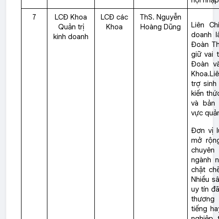
hội nhập
7
LCĐ Khoa
LCĐ các
ThS. Nguyễn
Liên Ch
Quản trị
Khoa
Hoàng Dũng
doanh l
kinh doanh
Đoàn Tha
giữ vai 
Đoàn và
Khoa.Li
trợ sinh
kiến th
và bản 
vực quản 
Đơn vị 
mở rộng
chuyên 
ngành n
chặt chẽ
Nhiều sâ
uy tín đ
thương 
tiếng ha
nghiệp 