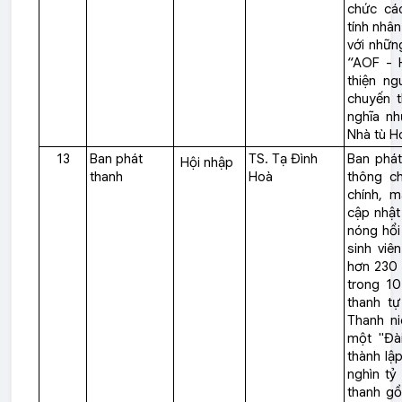
chức cá
tính nhân
với nhữn
“AOF - H
thiện n
chuyến 
nghĩa nh
Nhà tù H
13
Ban phát
TS. Tạ Đình
Ban phát
Hội nhập
thanh
Hoà
thông ch
chính, m
cập nhật 
nóng hổi 
sinh viê
hơn 230 
trong 10
thanh tự
Thanh ni
một "Đài
thành lậ
nghìn tỷ
thanh gồ