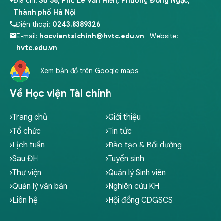
Địa chỉ:
Số 58, Phố Lê Văn Hiến, Phường Đông Ngạc,
Thành phố Hà Nội
Điện thoại:
0243.8389326
E-mail:
hocvientaichinh@hvtc.edu.vn
| Website:
hvtc.edu.vn
Xem bản đồ trên Google maps
Về Học viện Tài chính
Trang chủ
Giới thiệu
Tổ chức
Tin tức
Lịch tuần
Đào tạo & Bồi dưỡng
Sau ĐH
Tuyển sinh
Thư viện
Quản lý Sinh viên
Quản lý văn bản
Nghiên cứu KH
Liên hệ
Hội đồng CDGSCS