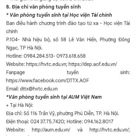
8. Địa chỉ văn phòng tuyển sinh
* Văn phòng tuyển sinh tại Học viện Tài chính
Ban điều hành chương trình đào tạo từ xa - Học viện Tài
chính
P.104- Nhà hiệu bộ, số 58 Lê Văn Hiến, Phường Đông
Ngạc, TP Hà Nội.
Hotline: 0984.284.513- 0973.618.658
Website:
https://hvtc.edu.vn
;
https://dep.aof.edu.vn/
Fanpage tuyển sinh:
https://www.facebook.com/DTTX.AOF
Email:
dttx@hvtc.edu.vn
*Văn phòng tuyển sinh tại AUM Việt Nam
+ Tại Hà Nội:
Địa chỉ: Số 116 Trần Vỹ, phường Phú Diễn, TP. Hà Nội.
Điện thoại: 024 37.75.7420; Hotline: 094.162.8017
Website:
http://aum.edu.vn/
và
http://hvtc.edu.vn/
;