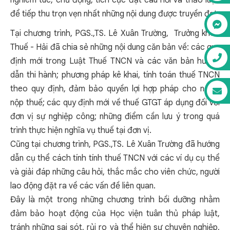
nghiêm túc, chủ động, tích cực đặt câu hỏi và thảo luận
để tiếp thu trọn vẹn nhất những nội dung được truyền đạt.
Tại chương trình, PGS.,TS. Lê Xuân Trường, Trưởng khoa
Thuế - Hải đã chia sẻ những nội dung căn bản về: các quy
định mới trong Luật Thuế TNCN và các văn bản hướng
dẫn thi hành; phương pháp kê khai, tính toán thuế TNCN
theo quy định, đảm bảo quyền lợi hợp pháp cho người
nộp thuế; các quy định mới về thuế GTGT áp dụng đối với
đơn vị sự nghiệp công; những điểm cần lưu ý trong quá
trình thực hiện nghĩa vụ thuế tại đơn vị.
Cũng tại chương trình, PGS.,TS. Lê Xuân Trường đã hướng
dẫn cụ thể cách tính tính thuế TNCN với các ví dụ cụ thể
và giải đáp những câu hỏi, thắc mắc cho viên chức, người
lao động đặt ra về các vấn đề liên quan.
Đây là một trong những chương trình bồi dưỡng nhằm
đảm bảo hoạt động của Học viện tuân thủ pháp luật,
tránh những sai sót, rủi ro và thể hiện sự chuyên nghiệp,