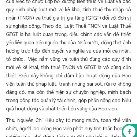
của việc tổ chức Lớp bồi dưỡng kiến thức về Luật và các
quy định pháp luật mới về kê khai, tính thuế thu nhập cá
nhân (TNCN) và thuế giá trị gia tăng (GTGT) đối với đơn vị
sự nghiệp công. Theo đó, Luật Thuế TNCN và Luật Thuế
GTGT là hai luật quan trọng, điều chỉnh các vấn đề thiết
yếu liên quan đến nguồn thu của Nhà nước, đồng thời ảnh
hưởng trực tiếp đến quyền và nghĩa vụ của mỗi cá nhân,
tổ chức. Việc nắm vững và tuân thủ đúng các quy định
mới về kê khai, tính thuế TNCN và GTGT là vô cùng cần
thiết. Điều này không chỉ đảm bảo hoạt động của Học
viện tuân thủ pháp luật, tránh những sai sót, rủi ro không
đáng có, mà còn thể hiện sự chuyên nghiệp, minh bạch
trong công tác quản lý tài chính, góp phần nâng cao hiệu
quả hoạt động và phát triển bền vững của Học viện.
Ths. Nguyễn Chí Hiếu bày tỏ mong muốn, toàn thể viên
chức, người lao động Học viện phát huy tinh thần học tập