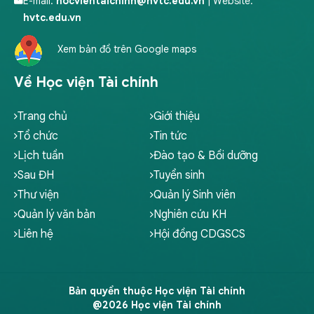
E-mail:
hocvientaichinh@hvtc.edu.vn
| Website:
hvtc.edu.vn
Xem bản đồ trên Google maps
Về Học viện Tài chính
Trang chủ
Giới thiệu
Tổ chức
Tin tức
Lịch tuần
Đào tạo & Bồi dưỡng
Sau ĐH
Tuyển sinh
Thư viện
Quản lý Sinh viên
Quản lý văn bản
Nghiên cứu KH
Liên hệ
Hội đồng CDGSCS
Bản quyền thuộc Học viện Tài chính
@2026 Học viện Tài chính